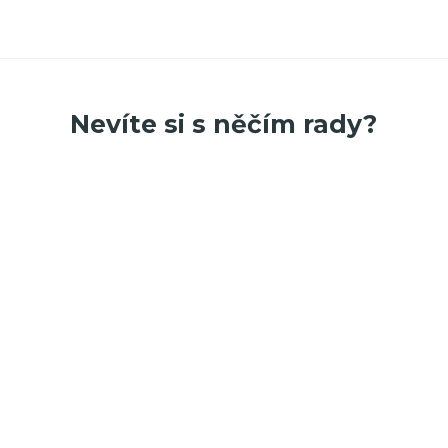
Nevíte si s něčím rady?
Podívejte se na naše stránky Portálu podpory
Portál podpory
Přidejte se do Facebookové
skupiny Miowebu
Skupina slouží ke sdílení zkušeností a komunikaci
mezi uživateli Miowebu, pro jednoduché dotazy,
tipy a návody.